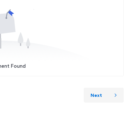
ment Found
Next