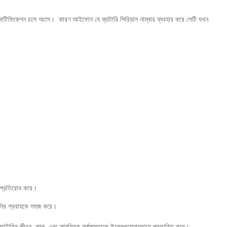
িকেশন চলে আসে। কারণ আইফোন যে ব্যাটারি সিরিয়াল নাম্বার ব্যবহার করে সেটি যখন
প্রতিরোধ করে।
ির প্রবাহকে সহজ করে।
যাটারির জীবন কাল এবং সামগ্রিক কর্মক্ষমতাকে উল্লেখযোগ্যভাবে প্রভাবিত করে।